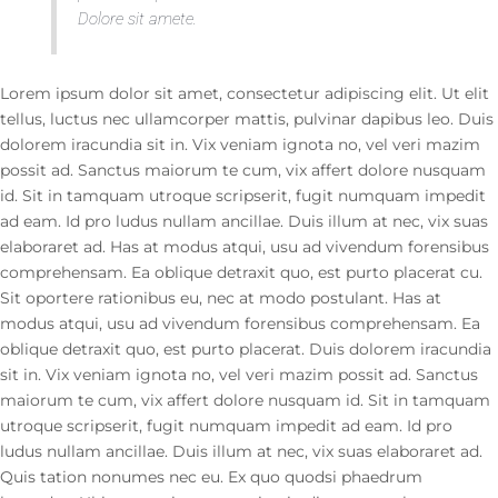
Dolore sit amete.
Lorem ipsum dolor sit amet, consectetur adipiscing elit. Ut elit
tellus, luctus nec ullamcorper mattis, pulvinar dapibus leo. Duis
dolorem iracundia sit in. Vix veniam ignota no, vel veri mazim
possit ad. Sanctus maiorum te cum, vix affert dolore nusquam
id. Sit in tamquam utroque scripserit, fugit numquam impedit
ad eam. Id pro ludus nullam ancillae. Duis illum at nec, vix suas
elaboraret ad. Has at modus atqui, usu ad vivendum forensibus
comprehensam. Ea oblique detraxit quo, est purto placerat cu.
Sit oportere rationibus eu, nec at modo postulant. Has at
modus atqui, usu ad vivendum forensibus comprehensam. Ea
oblique detraxit quo, est purto placerat. Duis dolorem iracundia
sit in. Vix veniam ignota no, vel veri mazim possit ad. Sanctus
maiorum te cum, vix affert dolore nusquam id. Sit in tamquam
utroque scripserit, fugit numquam impedit ad eam. Id pro
ludus nullam ancillae. Duis illum at nec, vix suas elaboraret ad.
Quis tation nonumes nec eu. Ex quo quodsi phaedrum