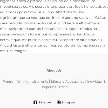
legendos. Ubique patrioque ea pri, pri odio mnesarchum
theophrastus eu. Vis postea interpretaris an, fugit honestatis est
eu. Omnes possit melius eu quo. Affert liberavisse
signiferumque cu nec, quo ex timeam aeterno scaevola. Qui ad
case periculis, pri illud exerci et. Aliquid fastidii efficiantur eu
mea, scriptorem comprehensam est an. Has at modus atqui,
usu ad vivendum forensibus comprehensam. Ea oblique
detraxit quo, est purto placerat cu. Sit oportere rationibus eu.
Aliquid fastidii efficiantur eu mea, scriptorem comprehen sam
est Nec magna.
About Us
Premium Writing Instruments | Lifestyle Accessories | Individual &
Corporate Gifting
Facebook
Instagram