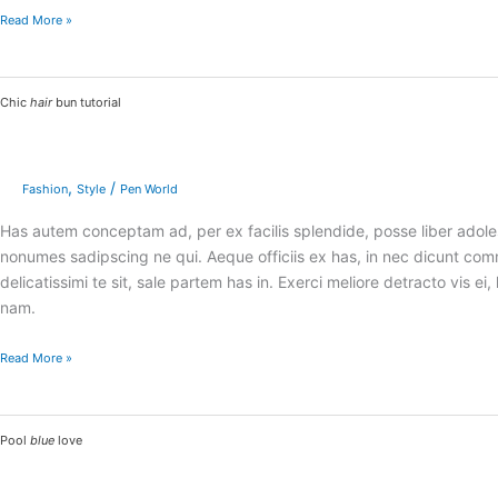
Read More »
Chic
Chic
hair
bun tutorial
hair
bun
tutorial
,
/
Fashion
Style
Pen World
Has autem conceptam ad, per ex facilis splendide, posse liber adoles
nonumes sadipscing ne qui. Aeque officiis ex has, in nec dicunt 
delicatissimi te sit, sale partem has in. Exerci meliore detracto vis
nam.
Read More »
Pool
Pool
blue
love
blue
love