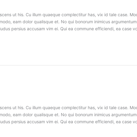
cens ut his. Cu illum quaeque complectitur has, vix id tale case. Mo
commodo, eam dolor qualisque et. No qui bonorum inimicus argumen
 ei, ludus persius accusam vim ei. Qui ea commune efficiendi, ea case
cens ut his. Cu illum quaeque complectitur has, vix id tale case. Mo
commodo, eam dolor qualisque et. No qui bonorum inimicus argumen
 ei, ludus persius accusam vim ei. Qui ea commune efficiendi, ea case