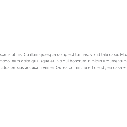
cens ut his. Cu illum quaeque complectitur has, vix id tale case. Mo
commodo, eam dolor qualisque et. No qui bonorum inimicus argumen
 ei, ludus persius accusam vim ei. Qui ea commune efficiendi, ea case