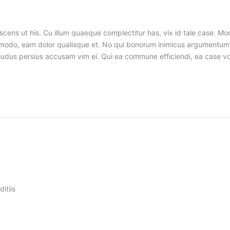
cens ut his. Cu illum quaeque complectitur has, vix id tale case. Mo
commodo, eam dolor qualisque et. No qui bonorum inimicus argumen
 ei, ludus persius accusam vim ei. Qui ea commune efficiendi, ea case
itiis