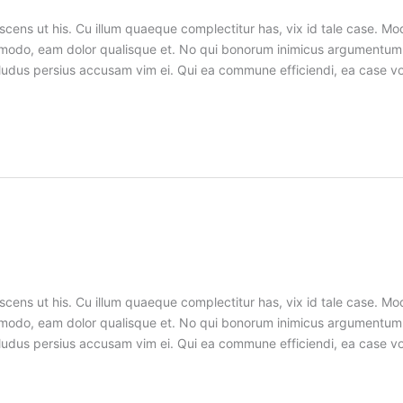
cens ut his. Cu illum quaeque complectitur has, vix id tale case. Mo
commodo, eam dolor qualisque et. No qui bonorum inimicus argumen
 ei, ludus persius accusam vim ei. Qui ea commune efficiendi, ea case
cens ut his. Cu illum quaeque complectitur has, vix id tale case. Mo
commodo, eam dolor qualisque et. No qui bonorum inimicus argumen
 ei, ludus persius accusam vim ei. Qui ea commune efficiendi, ea case