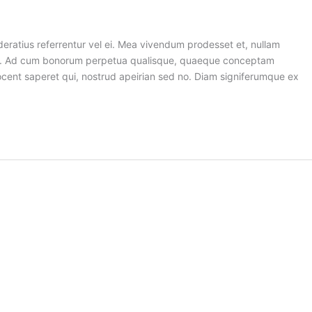
deratius referrentur vel ei. Mea vivendum prodesset et, nullam
tum. Ad cum bonorum perpetua qualisque, quaeque conceptam
 vocent saperet qui, nostrud apeirian sed no. Diam signiferumque ex