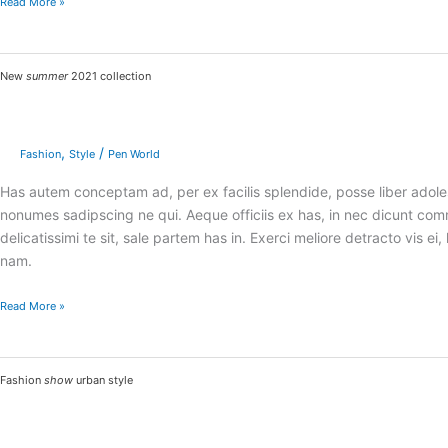
Read More »
New
New
summer
2021 collection
summer
2021
collection
,
/
Fashion
Style
Pen World
Has autem conceptam ad, per ex facilis splendide, posse liber adoles
nonumes sadipscing ne qui. Aeque officiis ex has, in nec dicunt 
delicatissimi te sit, sale partem has in. Exerci meliore detracto vis
nam.
Read More »
Fashion
Fashion
show
urban style
show
urban
style