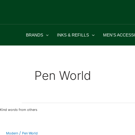
Skip
to
content
BRANDS
INKS & REFILLS
MEN’S ACCESS
Pen World
Kind
Kind
words
from others
words
from
others
/
Modern
Pen World