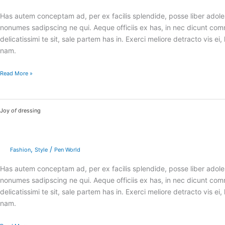
Has autem conceptam ad, per ex facilis splendide, posse liber adoles
nonumes sadipscing ne qui. Aeque officiis ex has, in nec dicunt 
delicatissimi te sit, sale partem has in. Exerci meliore detracto vis
nam.
Read More »
Joy
Joy
of
dressing
of
dressing
,
/
Fashion
Style
Pen World
Has autem conceptam ad, per ex facilis splendide, posse liber adoles
nonumes sadipscing ne qui. Aeque officiis ex has, in nec dicunt 
delicatissimi te sit, sale partem has in. Exerci meliore detracto vis
nam.