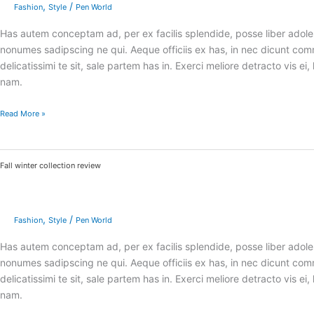
,
/
Fashion
Style
Pen World
Has autem conceptam ad, per ex facilis splendide, posse liber adoles
nonumes sadipscing ne qui. Aeque officiis ex has, in nec dicunt 
delicatissimi te sit, sale partem has in. Exerci meliore detracto vis
nam.
Read More »
Fall
Fall winter collection review
winter
collection
review
,
/
Fashion
Style
Pen World
Has autem conceptam ad, per ex facilis splendide, posse liber adoles
nonumes sadipscing ne qui. Aeque officiis ex has, in nec dicunt 
delicatissimi te sit, sale partem has in. Exerci meliore detracto vis
nam.