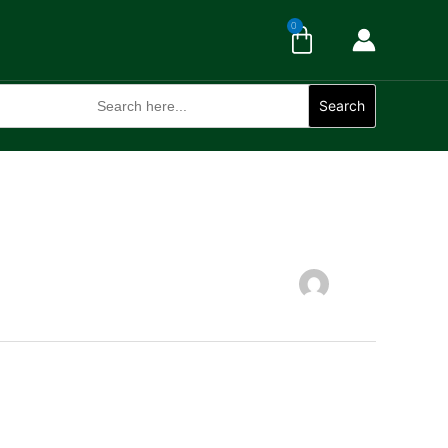
Cart
0
Search
for:
Search