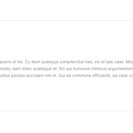
cens ut his. Cu illum quaeque complectitur has, vix id tale case. Mo
commodo, eam dolor qualisque et. No qui bonorum inimicus argumen
 ei, ludus persius accusam vim ei. Qui ea commune efficiendi, ea case