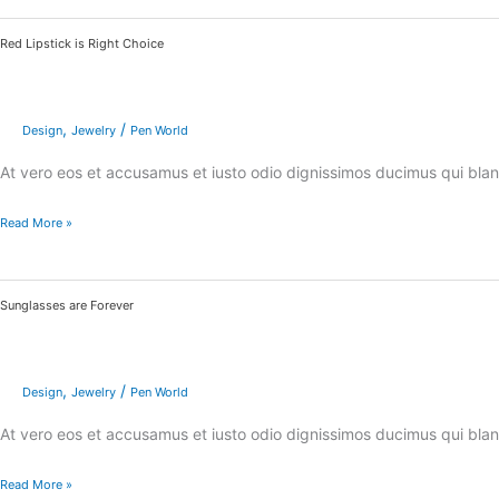
Red
Red Lipstick is Right Choice
Lipstick
is
Right
,
/
Design
Jewelry
Pen World
Choice
At vero eos et accusamus et iusto odio dignissimos ducimus qui bland
Read More »
Sunglasses
Sunglasses are Forever
are
Forever
,
/
Design
Jewelry
Pen World
At vero eos et accusamus et iusto odio dignissimos ducimus qui bland
Read More »