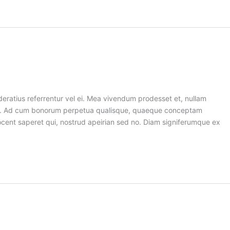
deratius referrentur vel ei. Mea vivendum prodesset et, nullam
tum. Ad cum bonorum perpetua qualisque, quaeque conceptam
 vocent saperet qui, nostrud apeirian sed no. Diam signiferumque ex