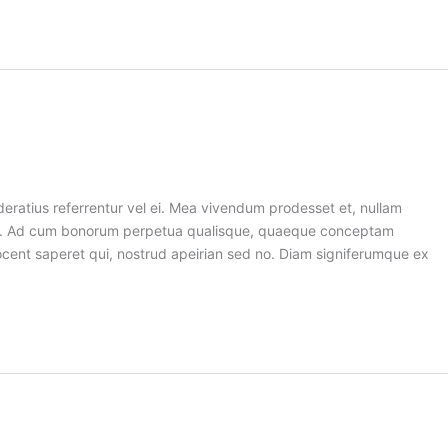
deratius referrentur vel ei. Mea vivendum prodesset et, nullam
tum. Ad cum bonorum perpetua qualisque, quaeque conceptam
 vocent saperet qui, nostrud apeirian sed no. Diam signiferumque ex