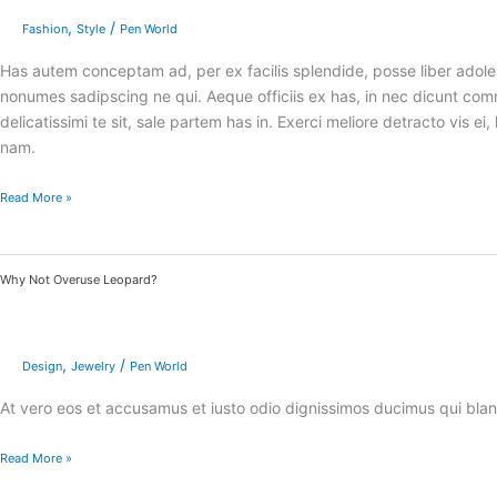
,
/
Fashion
Style
Pen World
Has autem conceptam ad, per ex facilis splendide, posse liber adoles
nonumes sadipscing ne qui. Aeque officiis ex has, in nec dicunt 
delicatissimi te sit, sale partem has in. Exerci meliore detracto vis
nam.
Read More »
Why
Why Not Overuse Leopard?
Not
Overuse
Leopard?
,
/
Design
Jewelry
Pen World
At vero eos et accusamus et iusto odio dignissimos ducimus qui bland
Read More »